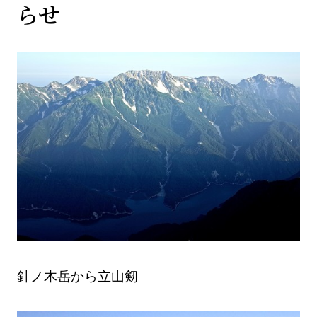
らせ
針ノ木岳から立山剱