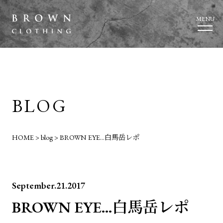
MENU
BLOG
HOME
>
blog
>
BROWN EYE…白馬岳レポ
September.21.2017
BROWN EYE…白馬岳レポ