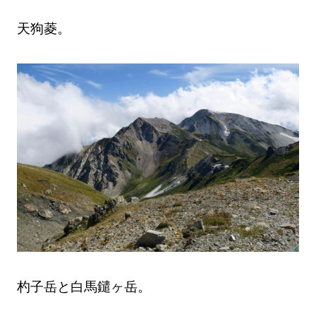
天狗菱。
杓子岳と白馬鑓ヶ岳。