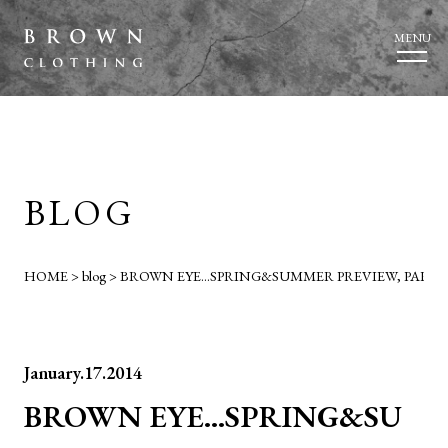
MENU
BLOG
HOME
>
blog
>
BROWN EYE…SPRING&SUMMER PREVIEW, PART1.
January.17.2014
BROWN EYE…SPRING&SU