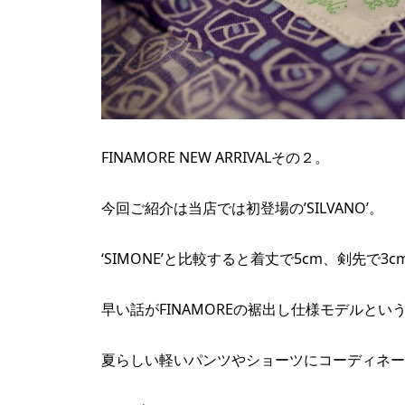
FINAMORE NEW ARRIVALその２。
今回ご紹介は当店では初登場の’SILVANO’。
‘SIMONE’と比較すると着丈で5cm、剣先で
早い話がFINAMOREの裾出し仕様モデルとい
夏らしい軽いパンツやショーツにコーディネー