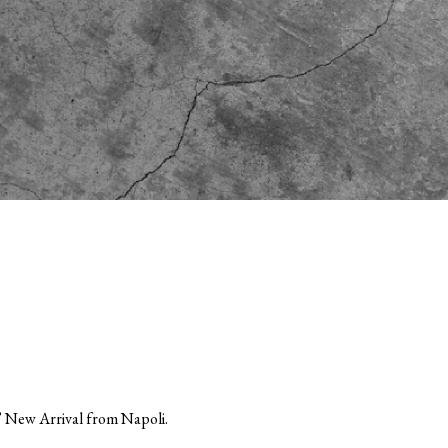
w Arrival from Napoli.