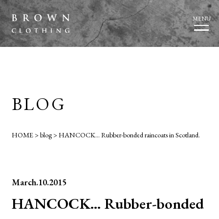
MENU
BLOG
HOME
>
blog
>
HANCOCK… Rubber-bonded raincoats in Scotland.
March.10.2015
HANCOCK… Rubber-bonded