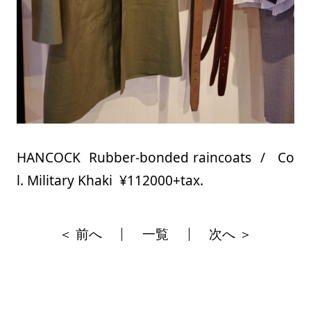
HANCOCK Rubber-bonded raincoats / Co
l. Military Khaki ¥112000+tax.
＜ 前へ
一覧
次へ ＞