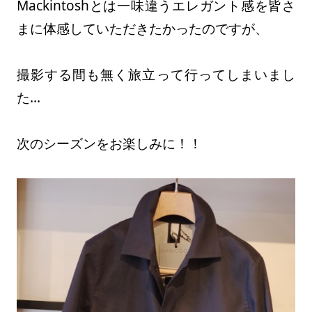
Mackintoshとは一味違うエレガント感を皆さ
まに体感していただきたかったのですが、
撮影する間も無く旅立って行ってしまいまし
た…
次のシーズンをお楽しみに！！