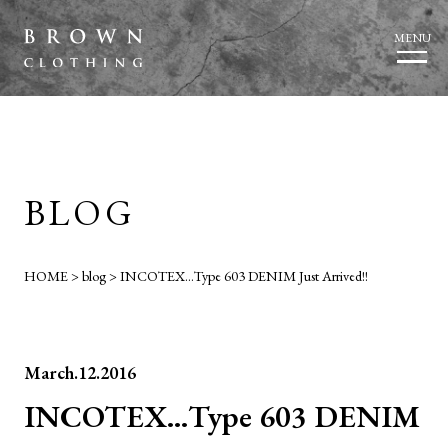
MENU
BLOG
HOME
>
blog
>
INCOTEX…Type 603 DENIM Just Arrived!!
March.12.2016
INCOTEX…Type 603 DENIM