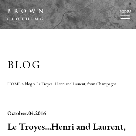
MENU
BLOG
HOME
>
blog
>
Le Troyes…Henri and Laurent, from Champagne.
October.04.2016
Le Troyes…Henri and Laurent,