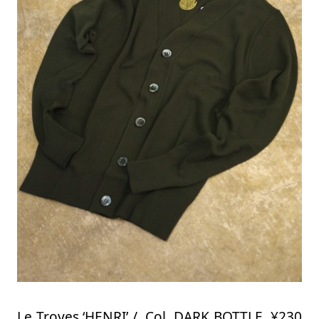
Le Troyes ‘HENRI’ / Col. DARK BOTTLE ¥230