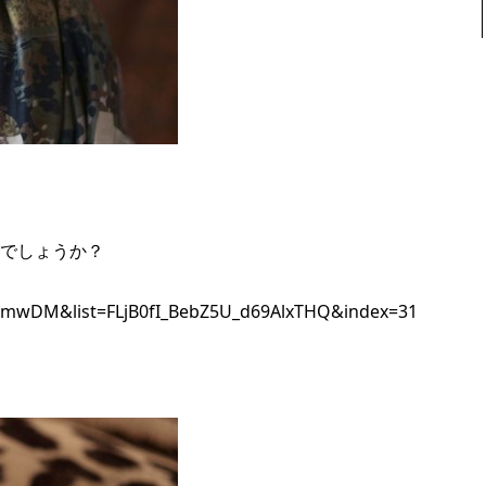
でしょうか？
xmwDM&list=FLjB0fI_BebZ5U_d69AlxTHQ&index=31