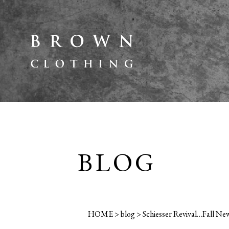
BLOG
HOME
>
blog
>
Schiesser Revival…Fall N