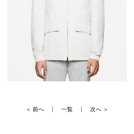
＜ 前へ
一覧
次へ ＞