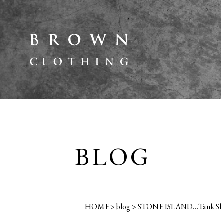
BLOG
HOME
>
blog
>
STONE ISLAND…Tank Shie