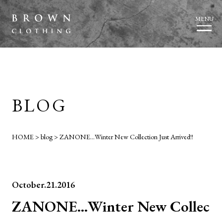
MENU
BLOG
HOME
>
blog
>
ZANONE…Winter New Collection Just Arrived!!
October.21.2016
ZANONE…Winter New Collec