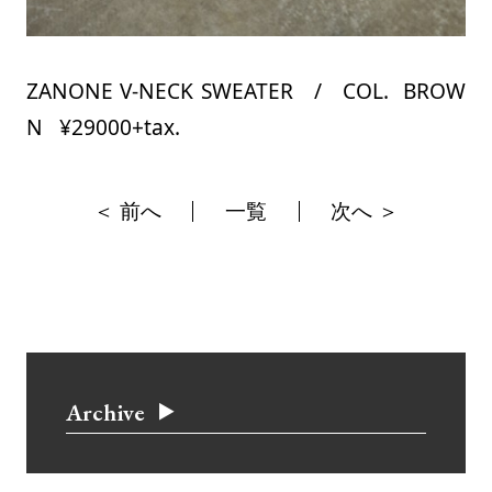
ZANONE V-NECK SWEATER / COL. BROW
N ¥29000+tax.
＜ 前へ
一覧
次へ ＞
Archive