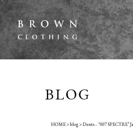
BLOG
HOME
>
blog
>
Dents… ‘007 SPECTRE’ J