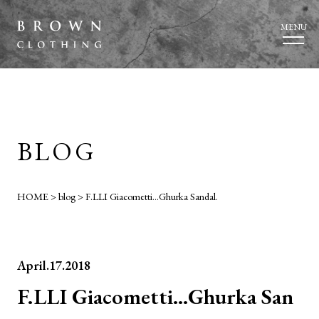
MENU
BLOG
HOME
>
blog
>
F.LLI Giacometti…Ghurka Sandal.
April.17.2018
F.LLI Giacometti…Ghurka San