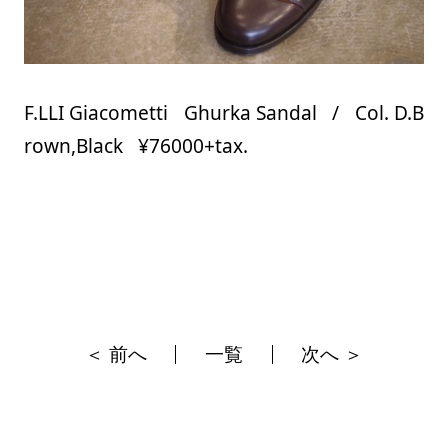
F.LLI Giacometti Ghurka Sandal / Col. D.B
rown,Black ¥76000+tax.
＜ 前へ
一覧
次へ ＞