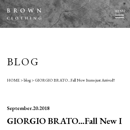
MENU
BLOG
HOME
>
blog
>
GIORGIO BRATO…Fall New Items just Arrived!!
September.20.2018
GIORGIO BRATO…Fall New I