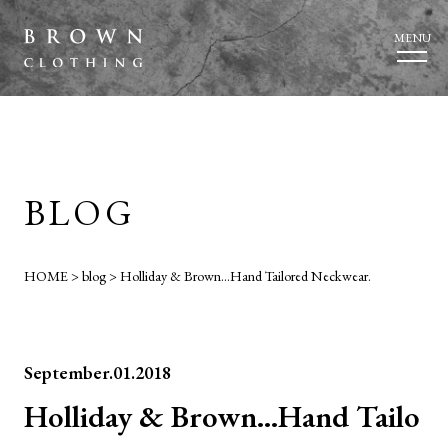
MENU
BLOG
HOME
>
blog
>
Holliday & Brown…Hand Tailored Neckwear.
September.01.2018
Holliday & Brown…Hand Tailo