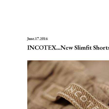
June.17.2016
INCOTEX…New Slimfit Shorts J