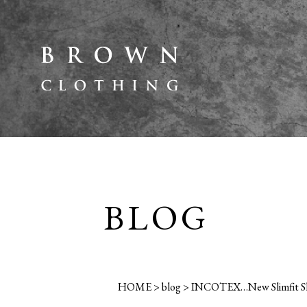
BLOG
HOME
>
blog
>
INCOTEX…New Slimfit Shor