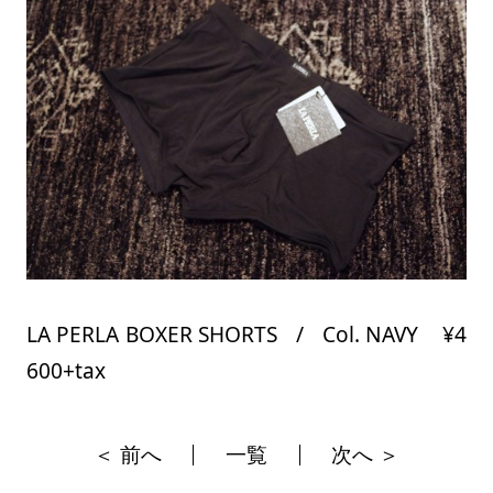
LA PERLA BOXER SHORTS / Col. NAVY ¥4
600+tax
＜ 前へ
一覧
次へ ＞