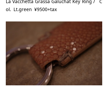
La Vacchetta Grassa Galuchat Key Ring / C
ol. Lt.green ¥9500+tax