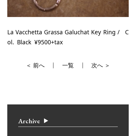
La Vacchetta Grassa Galuchat Key Ring / C
ol. Black ¥9500+tax
＜ 前へ
一覧
次へ ＞
Archive