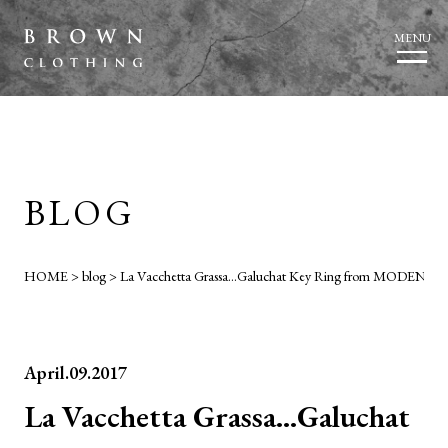
MENU
BLOG
HOME
>
blog
>
La Vacchetta Grassa…Galuchat Key Ring from MODENA.
April.09.2017
La Vacchetta Grassa…Galuchat