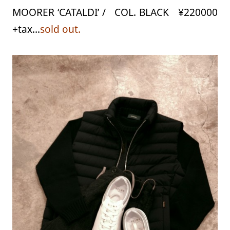
MOORER ‘CATALDI’ / COL. BLACK ¥220000
+tax…
sold out.