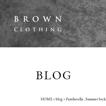
BLOG
HOME
>
blog
>
Pantherella…Summer Sock