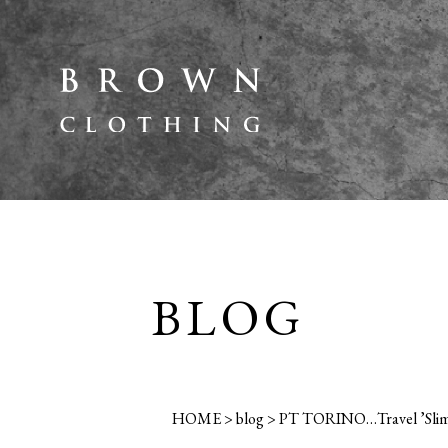
BLOG
HOME
>
blog
>
PT TORINO…Travel ’Slim