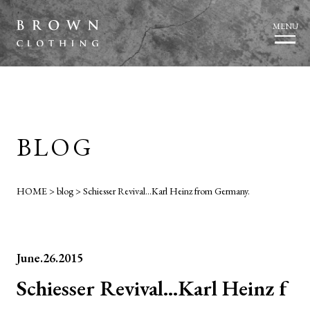
MENU
BLOG
HOME
>
blog
>
Schiesser Revival…Karl Heinz from Germany.
June.26.2015
Schiesser Revival…Karl Heinz f