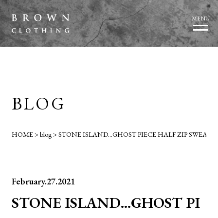
MENU
BLOG
HOME
>
blog
>
STONE ISLAND…GHOST PIECE HALF ZIP SWEAT.
February.27.2021
STONE ISLAND…GHOST PI