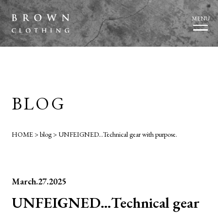
MENU
BLOG
HOME
>
blog
>
UNFEIGNED…Technical gear with purpose.
March.27.2025
UNFEIGNED…Technical gear