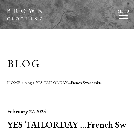
MENU
BLOG
HOME
>
blog
>
YES TAILORDAY …French Sweat shirts.
February.27.2025
YES TAILORDAY …French Sw