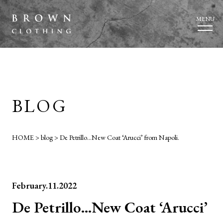
MENU
BLOG
HOME
>
blog
>
De Petrillo…New Coat ‘Arucci’ from Napoli.
February.11.2022
De Petrillo…New Coat ‘Arucci’