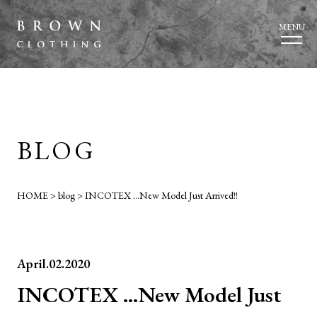
MENU
BLOG
HOME
>
blog
>
INCOTEX …New Model Just Arrived!!
April.02.2020
INCOTEX …New Model Just