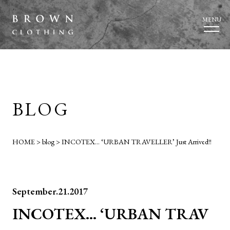
MENU
BLOG
HOME
>
blog
>
INCOTEX… ‘URBAN TRAVELLER’ Just Arrived!!
September.21.2017
INCOTEX… ‘URBAN TRAV