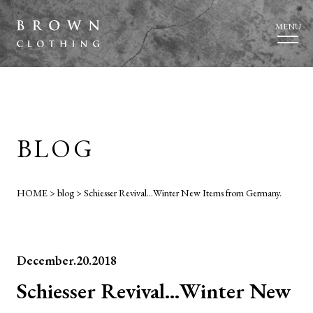
MENU
BLOG
HOME
>
blog
>
Schiesser Revival…Winter New Items from Germany.
December.20.2018
Schiesser Revival…Winter New