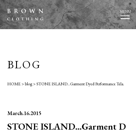
MENU
BLOG
HOME
>
blog
>
STONE ISLAND…Garment Dyed Performance Tela.
March.16.2015
STONE ISLAND…Garment D