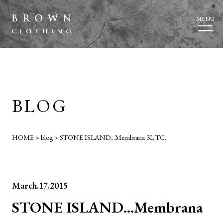
MENU
BLOG
HOME
>
blog
>
STONE ISLAND…Membrana 3L TC.
March.17.2015
STONE ISLAND…Membrana